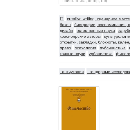
IT
creative writing, сценарное маст
бакен
биографии, воспоминания, 
дизайн
естественные науки
заруб
красноярские авторы
культурологи
открытки, закладки, блокноты, кале
право
психология
публицистика
точные науки
урбанистика
филол
_антиутопия
_гендерные исследов