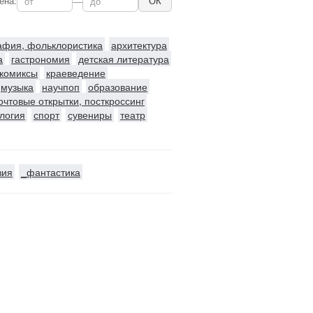
ена:
—
ОК
рафия, фольклористика
архитектура
а
гастрономия
детская литература
комиксы
краеведение
музыка
научпоп
образование
очтовые открытки, посткроссинг
логия
спорт
сувениры
театр
зия
_фантастика