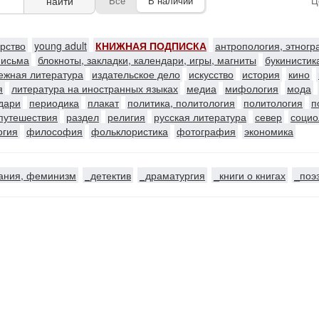
найти
Все
В наличии
Ц
ерство
young adult
КНИЖНАЯ ПОДПИСКА
антропология, этног
письма
блокноты, закладки, календари, игры, магниты
букинистик
ежная литература
издательское дело
искусство
история
кино
я
литература на иностранных языках
медиа
мифология
мода
ндари
периодика
плакат
политика, политология
политология
п
путешествия
раздел
религия
русская литература
север
социо
огия
философия
фольклористика
фотография
экономика
ания, феминизм
_детектив
_драматургия
_книги о книгах
_поэ