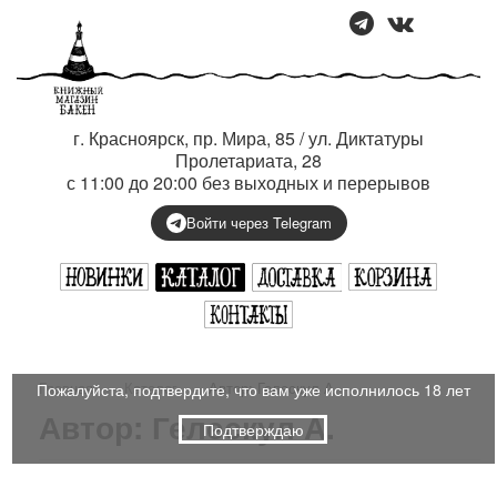
г. Красноярск, пр. Мира, 85 / ул. Диктатуры
Пролетариата, 28
с 11:00 до 20:00 без выходных и перерывов
Войти через Telegram
Главная
›
Каталог
›
Автор: Гелескул А.
Пожалуйста, подтвердите, что вам уже исполнилось 18 лет
Автор: Гелескул А.
Подтверждаю