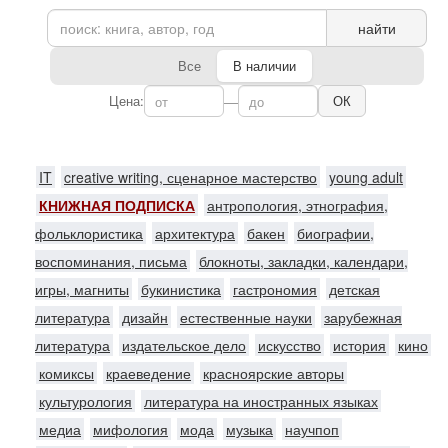
найти
Все
В наличии
Цена:
—
ОК
IT
creative writing, сценарное мастерство
young adult
КНИЖНАЯ ПОДПИСКА
антропология, этнография,
фольклористика
архитектура
бакен
биографии,
воспоминания, письма
блокноты, закладки, календари,
игры, магниты
букинистика
гастрономия
детская
литература
дизайн
естественные науки
зарубежная
литература
издательское дело
искусство
история
кино
комиксы
краеведение
красноярские авторы
культурология
литература на иностранных языках
медиа
мифология
мода
музыка
научпоп