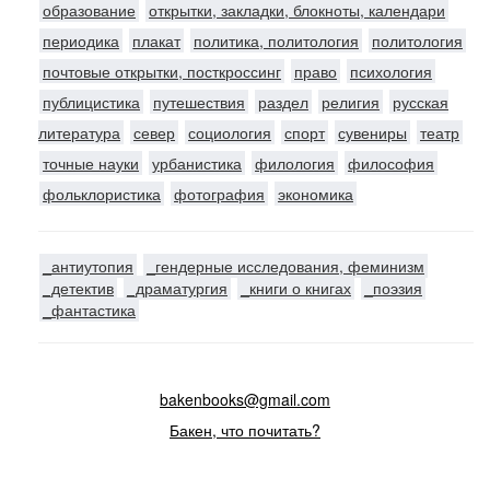
образование
открытки, закладки, блокноты, календари
периодика
плакат
политика, политология
политология
почтовые открытки, посткроссинг
право
психология
публицистика
путешествия
раздел
религия
русская
литература
север
социология
спорт
сувениры
театр
точные науки
урбанистика
филология
философия
фольклористика
фотография
экономика
_антиутопия
_гендерные исследования, феминизм
_детектив
_драматургия
_книги о книгах
_поэзия
_фантастика
bakenbooks@gmail.com
Бакен, что почитать?