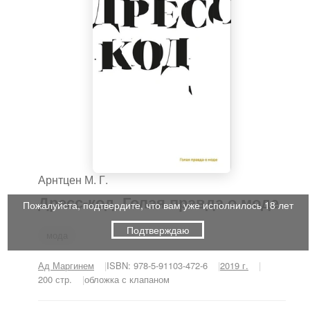
Арнтцен М. Г.
Дресс-код. Голая правда о моде
Пожалуйста, подтвердите, что вам уже исполнилось 18 лет
Подтверждаю
мода
Ад Маргинем
ISBN: 978-5-91103-472-6
2019 г.
200 стр.
обложка с клапаном