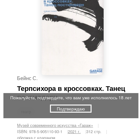
Бейнс С.
Терпсихора в кроссовках. Танец
постмодерн
Пожалуйста, подтвердите, что вам уже исполнилось 18 лет
Подтверждаю
театр
Музей современного искусства «Гараж»
ISBN: 978-5-905110-93-1
2021 г.
312 стр.
обложка с клапаном