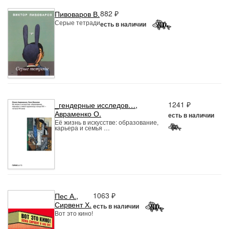
882 ₽
Пивоваров В.
Серые тетради
есть в наличии
1241 ₽
_гендерные исследов…
,
Авраменко О.
есть в наличии
Её жизнь в искусстве: образование,
карьера и семья …
1063 ₽
Пес А.
,
Сирвент Х.
есть в наличии
Вот это кино!