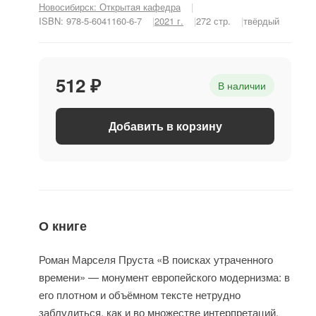
Новосибирск: Открытая кафедра
ISBN: 978-5-6041160-6-7
2021 г.
272 стр.
твёрдый
512 ₽
В наличии
Добавить в корзину
О книге
Роман Марселя Пруста «В поисках утраченного
времени» — монумент европейского модернизма: в
его плотном и объёмном тексте нетрудно
заблудиться, как и во множестве интерпретаций.