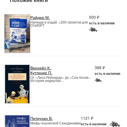
Похожие книги
500 ₽
Райдер М.
Напиши и издай. +200 промтов для
есть в наличии
ChatGPT
388 ₽
Верхейл К.
,
Куттенир П.
есть в наличии
От «Лиса Рейнарда» до «Сна богов».
История нидерлан…
1121 ₽
Петрухин В.
Мифы языческой Скандинавии
есть в наличии