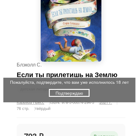
Блэколл С.
Если ты прилетишь на Землю
Пожалуйста, подтвердите, что вам уже исполнилось 18 лет
детская литература
Подтверждаю
Карьера Пресс
ISBN: 978-5-00074-294-5
2021 г.
76 стр.
твёрдый
793 ₽