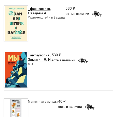
583 ₽
_фантастика
,
Саадави А.
есть в наличии
Франкенштейн в Багдаде
530 ₽
_антиутопия
,
Замятин Е. И.
есть в наличии
Мы
40 ₽
Магнитная закладка
есть в наличии