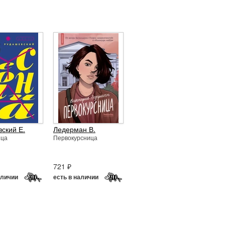
ский Е.
Ледерман В.
ица
Первокурсница
721 ₽
аличии
есть в наличии