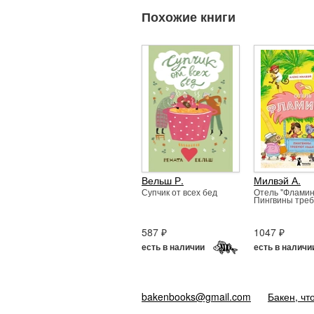
Похожие книги
Вельш Р.
Милвэй А.
Супчик от всех бед
Отель "Фламин
Пингвины треб
587 ₽
1047 ₽
есть в наличии
есть в наличи
bakenbooks@gmail.com
Бакен, чт