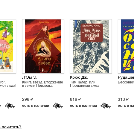
Л'Ом Э.
Крюс Дж.
Рудашев
го".
Книга звёзд. Вторжение
Тим Талер, или
Бессонн
уют льда!
в земли Призрака
Проданный смех
296 ₽
816 ₽
313 ₽
и
есть в наличии
есть в наличии
есть в н
о почитать?