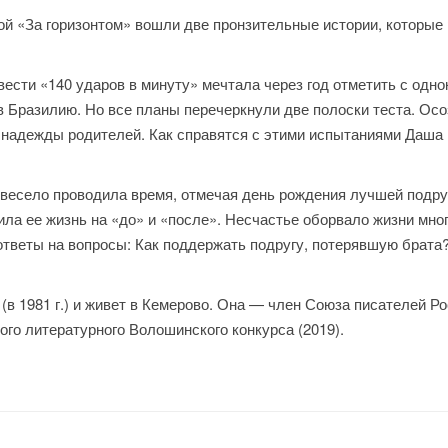
й «За горизонтом» вошли две пронзительные истории, которые 
ести «140 ударов в минуту» мечтала через год отметить с одн
 в Бразилию. Но все планы перечеркнули две полоски теста. Осо
 надежды родителей. Как справятся с этими испытаниями Даша
 весело проводила время, отмечая день рождения лучшей подруг
ла ее жизнь на «до» и «после». Несчастье оборвало жизни мног
 ответы на вопросы: Как поддержать подругу, потерявшую брата
в 1981 г.) и живет в Кемерово. Она — член Союза писателей Р
го литературного Волошинского конкурса (2019).