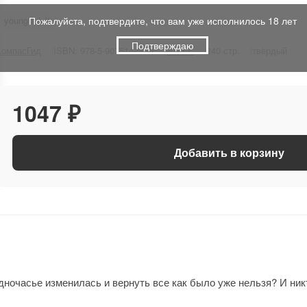
Пожалуйста, подтвердите, что вам уже исполнилось 18 лет
young adult
Подтверждаю
КомпасГид
ISBN: 978-5-907514-56-0
2023 г.
240 стр.
твёрдый
1047 ₽
Добавить в корзину
одночасье изменилась и вернуть все как было уже нельзя? И ни