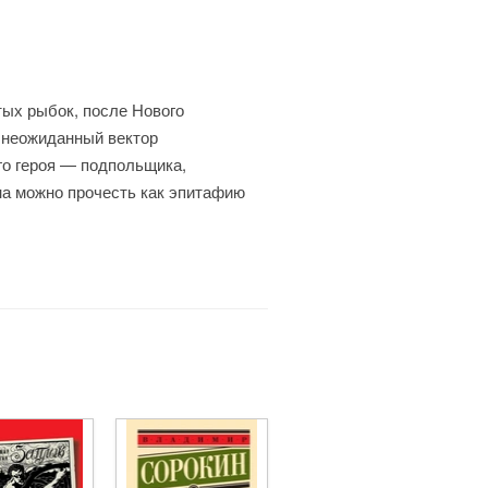
тых рыбок, после Нового
 неожиданный вектор
о героя — подпольщика,
ина можно прочесть как эпитафию