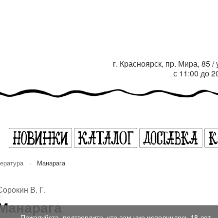
г. Красноярск, пр. Мира, 85 
с 11:00 до 
тература
›
Манарага
Сорокин В. Г.
Манарага
Пожалуйста, подтвердите, что вам уже исполнилось 18 лет