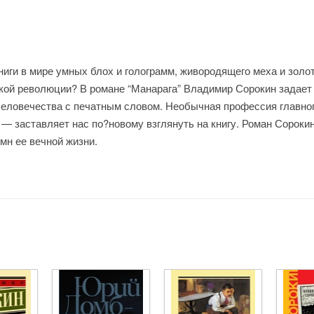
иги в мире умных блох и голограмм, живородящего меха и золо
кой революции? В романе “Манарага” Владимир Сорокин задает
еловечества с печатным словом. Необычная профессия главног
 — заставляет нас по?новому взглянуть на книгу. Роман Сорок
мн ее вечной жизни.