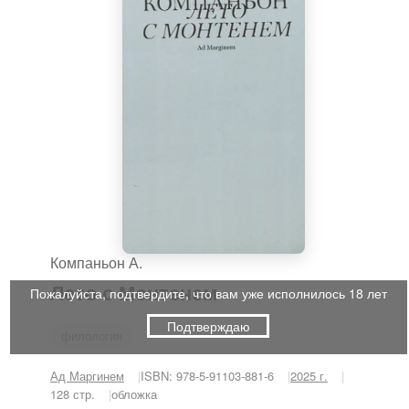
Компаньон А.
Лето с Монтенем
Пожалуйста, подтвердите, что вам уже исполнилось 18 лет
Подтверждаю
филология
Ад Маргинем
ISBN: 978-5-91103-881-6
2025 г.
128 стр.
обложка