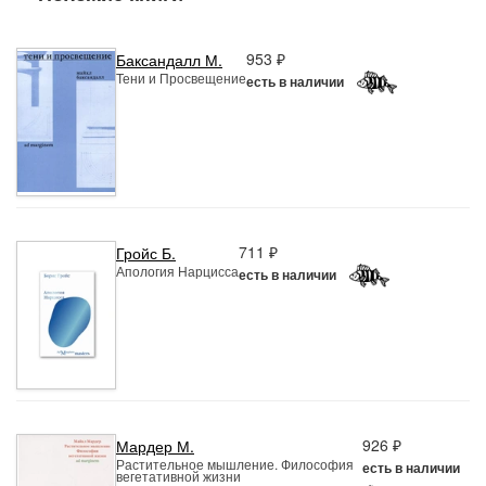
953 ₽
Баксандалл М.
Тени и Просвещение
есть в наличии
711 ₽
Гройс Б.
Апология Нарцисса
есть в наличии
926 ₽
Мардер М.
Растительное мышление. Философия
есть в наличии
вегетативной жизни