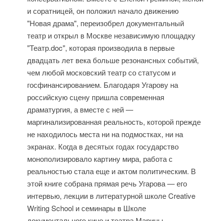
и соратницей, он положил начало движению
"Новая драма", переизобрел документальный
театр и открыл в Москве независимую площадку
"Театр.doc", которая производила в первые
двадцать лет века больше резонансных событий,
чем любой московский театр со статусом и
госфинансированием. Благодаря Угарову на
российскую сцену пришла современная
драматургия, а вместе с ней —
маргинализированная реальность, которой прежде
не находилось места ни на подмостках, ни на
экранах. Когда в десятых годах государство
монополизировало картину мира, работа с
реальностью стала еще и актом политическим. В
этой книге собрана прямая речь Угарова — его
интервью, лекции в литературной школе Creative
Writing School и семинары в Школе
документального кино и театра Марины