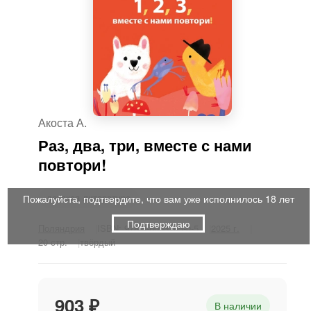
Акоста А.
Раз, два, три, вместе с нами
повтори!
детская литература
Пожалуйста, подтвердите, что вам уже исполнилось 18 лет
Подтверждаю
Поляндрия
ISBN: 978-5-6053705-0-5
2025 г.
20 стр.
твёрдый
903 ₽
В наличии