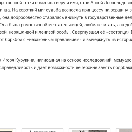
арственной тетки поменяла веру и имя, став Анной Леопольдовн
инца. На короткий миг судьба вознесла принцессу на вершину в
 она добросовестно старалась вникнуть в государственные дел
. Она была романтичной мечтательницей, любила читать, а нед
вой, неряш­ливой и ленивой особы. Свергнувшая её «сестрица»
от борьбой с «незаконным правлением» и вычеркнуть из истори
к Игоря Курукина, написанная на основе исследований, мемуаро
справедливость и даёт возможность её героине занять подо­ба