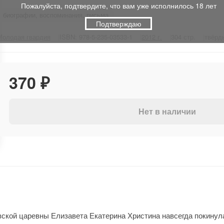
Пожалуйста, подтвердите, что вам уже исполнилось 18 лет
биографии, воспоминания, письма
Подтверждаю
Молодая гвардия
ISBN: 978-5-235-03533-1
2012 г.
304 стр.
твёрд
370 ₽
Нет в наличии
овской царевны Елизавета Екатерина Христина навсегда покинул