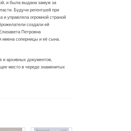
ой, и была выдана замуж за
ласти. Будучи регентшей при
а и управляла огромной страной
оброжелатели создали ей
 Елизавета Петровна
и имена соперницы и её сына.
в и архивных документов,
ющее место в череде знаменитых