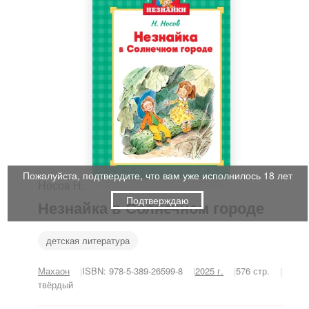
Пожалуйста, подтвердите, что вам уже исполнилось 18 лет
Носов Н.
Подтверждаю
Незнайка в Солнечном городе
детская литература
Махаон
ISBN: 978-5-389-26599-8
2025 г.
576 стр.
твёрдый