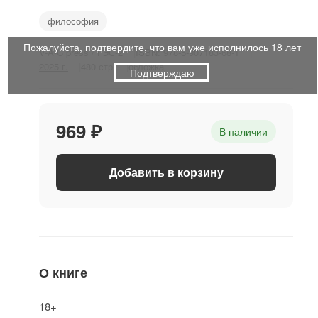
философия
Пожалуйста, подтвердите, что вам уже исполнилось 18 лет
V-A-C press / ГЭС-2
ISBN: 978-5-907183-68-1
2025 г.
480 стр.
обложка
Подтверждаю
969 ₽
В наличии
Добавить в корзину
О книге
18+