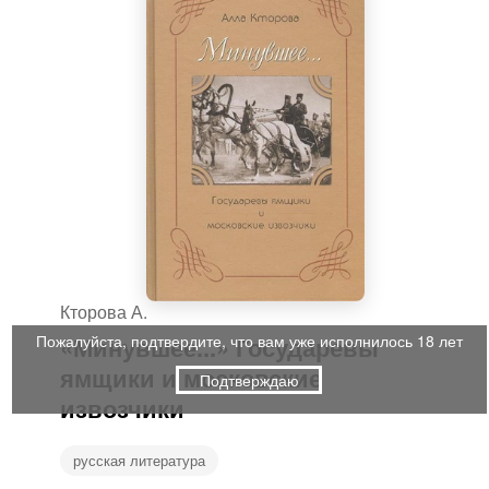
Кторова А.
«Минувшее...» Государевы
Пожалуйста, подтвердите, что вам уже исполнилось 18 лет
ямщики и московские
Подтверждаю
извозчики
русская литература