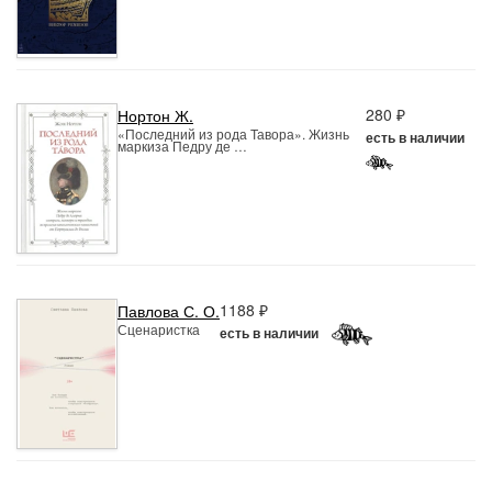
280 ₽
Нортон Ж.
«Последний из рода Тавора». Жизнь
есть в наличии
маркиза Педру де …
1188 ₽
Павлова С. О.
Сценаристка
есть в наличии