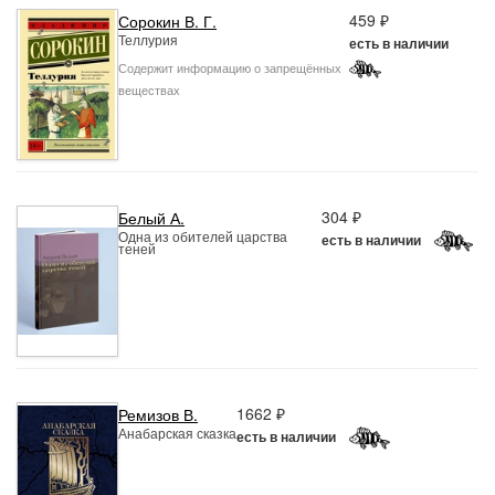
459 ₽
Сорокин В. Г.
Теллурия
есть в наличии
Содержит информацию о запрещённых
веществах
304 ₽
Белый А.
Одна из обителей царства
есть в наличии
теней
1662 ₽
Ремизов В.
Анабарская сказка
есть в наличии