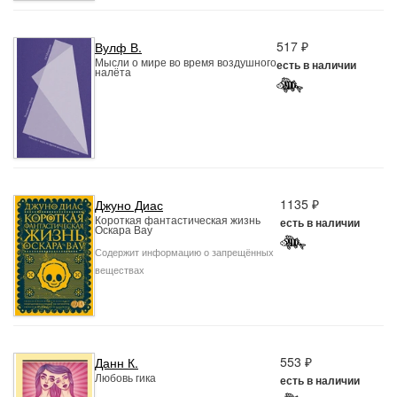
517 ₽
Вулф В.
Мысли о мире во время воздушного
есть в наличии
налёта
1135 ₽
Джуно Диас
Короткая фантастическая жизнь
есть в наличии
Оскара Вау
Содержит информацию о запрещённых
веществах
553 ₽
Данн К.
Любовь гика
есть в наличии