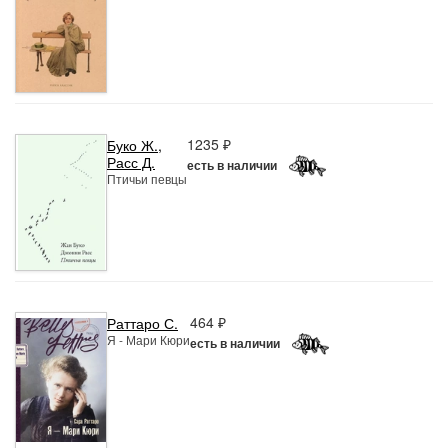
1235 ₽
Буко Ж.
,
Расс Д.
есть в наличии
Птичьи певцы
464 ₽
Раттаро С.
Я - Мари Кюри
есть в наличии