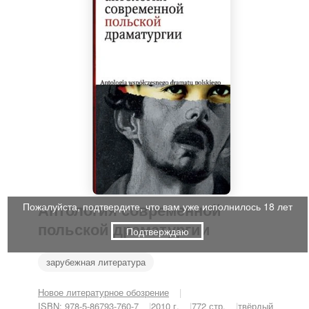
Антология современной
Пожалуйста, подтвердите, что вам уже исполнилось 18 лет
польской драматургии
Подтверждаю
зарубежная литература
Новое литературное обозрение
ISBN: 978-5-86793-760-7
2010 г.
772 стр.
твёрдый