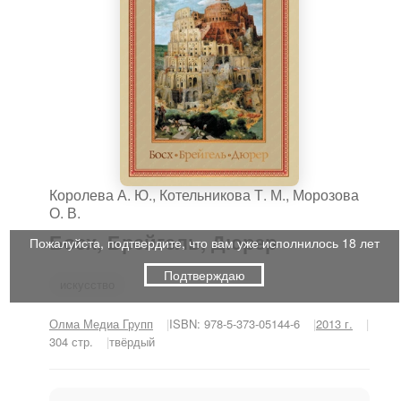
Королева А. Ю.
,
Котельникова Т. М.
,
Морозова
О. В.
Босх, Брейгель, Дюрер
Пожалуйста, подтвердите, что вам уже исполнилось 18 лет
Подтверждаю
искусство
Олма Медиа Групп
ISBN: 978-5-373-05144-6
2013 г.
304 стр.
твёрдый