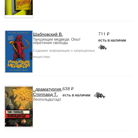
711 ₽
Шабловский В.
Танцующие медведи. Опыт
есть в наличии
обретения свободы
Содержит информацию о запрещённых
веществах
638 ₽
_драматургия
,
Стоппард Т.
есть в наличии
Леопольдштадт