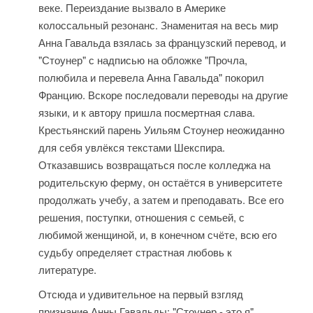
веке. Переиздание вызвало в Америке
колоссальный резонанс. Знаменитая на весь мир
Анна Гавальда взялась за французский перевод, и
"Стоунер" с надписью на обложке "Прочла,
полюбила и перевела Анна Гавальда" покорил
Францию. Вскоре последовали переводы на другие
языки, и к автору пришла посмертная слава.
Крестьянский парень Уильям Стоунер неожиданно
для себя увлёкся текстами Шекспира.
Отказавшись возвращаться после колледжа на
родительскую ферму, он остаётся в университете
продолжать учебу, а затем и преподавать. Все его
решения, поступки, отношения с семьей, с
любимой женщиной, и, в конечном счёте, всю его
судьбу определяет страстная любовь к
литературе.
Отсюда и удивительное на первый взгляд
признание Анны Гавальды: "Стоунер - это я".