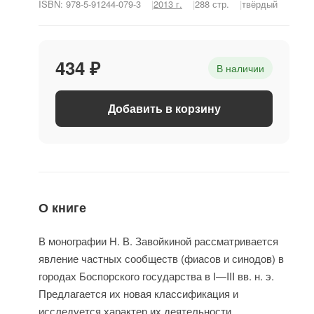
ISBN: 978-5-91244-079-3
2013 г.
288 стр.
твёрдый
434 ₽
В наличии
Добавить в корзину
О книге
В монографии Н. В. Завойкиной рассматривается
явление частных сообществ (фиасов и синодов) в
городах Боспорского государства в I—III вв. н. э.
Предлагается их новая классификация и
исследуется характер их деятельности.