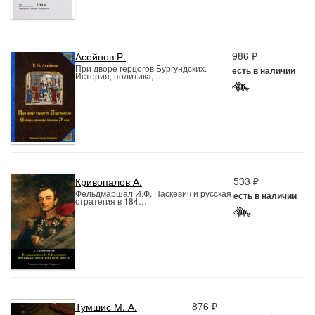
986 ₽
Асейнов Р.
При дворе герцогов Бургундских.
есть в наличии
История, политика, …
533 ₽
Кривопалов А.
Фельдмаршал И.Ф. Паскевич и русская
есть в наличии
стратегия в 184…
876 ₽
Тумшис М. А.