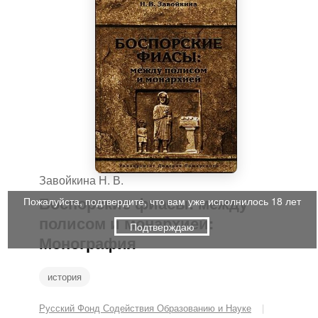
Завойкина Н. В.
Боспорские фиасы: между
Пожалуйста, подтвердите, что вам уже исполнилось 18 лет
полисом и монархией:
Подтверждаю
Монография
история
Русский Фонд Содействия Образованию и Науке