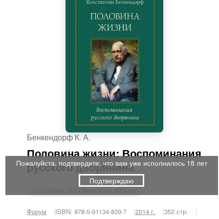
Бенкендорф К. А.
Половина жизни: Воспоминания
Пожалуйста, подтвердите, что вам уже исполнилось 18 лет
русского дворянина
Подтверждаю
биографии, воспоминания, письма
Форум
ISBN: 978-5-91134-839-7
2014 г.
352 стр.