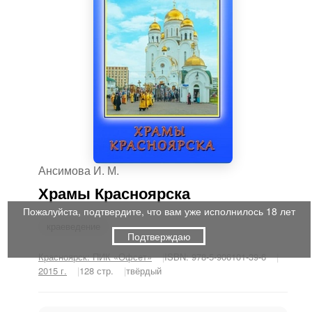
Ансимова И. М.
Храмы Красноярска
Пожалуйста, подтвердите, что вам уже исполнилось 18 лет
краеведение
Подтверждаю
Красноярск: ПИК «Офсет»
ISBN: 978-5-906101-39-6
2015 г.
128 стр.
твёрдый