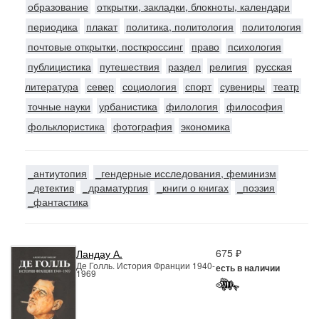
образование
открытки, закладки, блокноты, календари
периодика
плакат
политика, политология
политология
почтовые открытки, посткроссинг
право
психология
публицистика
путешествия
раздел
религия
русская
литература
север
социология
спорт
сувениры
театр
точные науки
урбанистика
филология
философия
фольклористика
фотография
экономика
_антиутопия
_гендерные исследования, феминизм
_детектив
_драматургия
_книги о книгах
_поэзия
_фантастика
675 ₽
Ландау А.
Де Голль. История Франции 1940-
есть в наличии
1969