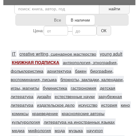
найти
Все
В наличии
Цена:
—
ОК
IT
creative writing, сценарное мастерство
young adult
КНИЖНАЯ ПОДПИСКА
антропология, этнография,
фольклористика
архитектура
бакен
биографии,
воспоминания, письма
блокноты, закладки, календари,
игры, магниты
букинистика
гастрономия
детская
литература
дизайн
естественные науки
зарубежная
литература
издательское дело
искусство
история
кино
комиксы
краеведение
красноярские авторы
культурология
литература на иностранных языках
медиа
мифология
мода
музыка
научпоп