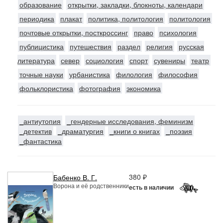
образование
открытки, закладки, блокноты, календари
периодика
плакат
политика, политология
политология
почтовые открытки, посткроссинг
право
психология
публицистика
путешествия
раздел
религия
русская
литература
север
социология
спорт
сувениры
театр
точные науки
урбанистика
филология
философия
фольклористика
фотография
экономика
_антиутопия
_гендерные исследования, феминизм
_детектив
_драматургия
_книги о книгах
_поэзия
_фантастика
380 ₽
Бабенко В. Г.
Ворона и её родственники
есть в наличии