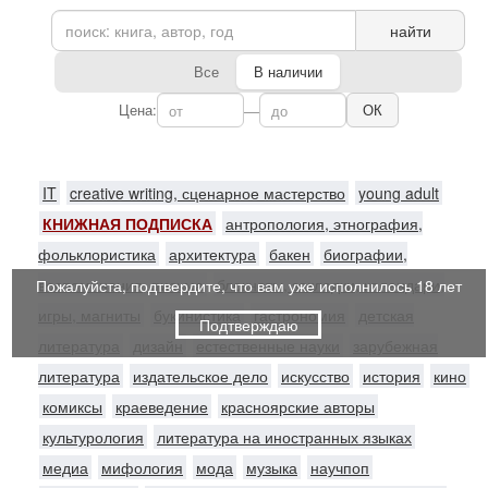
найти
Все
В наличии
Цена:
—
ОК
IT
creative writing, сценарное мастерство
young adult
КНИЖНАЯ ПОДПИСКА
антропология, этнография,
фольклористика
архитектура
бакен
биографии,
воспоминания, письма
блокноты, закладки, календари,
Пожалуйста, подтвердите, что вам уже исполнилось 18 лет
игры, магниты
букинистика
гастрономия
детская
Подтверждаю
литература
дизайн
естественные науки
зарубежная
литература
издательское дело
искусство
история
кино
комиксы
краеведение
красноярские авторы
культурология
литература на иностранных языках
медиа
мифология
мода
музыка
научпоп