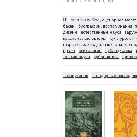
IT
creative writing, сценарное маст
бакен
биографии, воспоминания, 
дизайн
естественные науки
заруб
красноярские авторы
культурологи
открытки, закладки, блокноты, кале
право
психология
публицистика
точные науки
урбанистика
филол
_антиутопия
_гендерные исследов