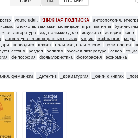
найти
Все
В наличии
Ц
ерство
young adult
КНИЖНАЯ ПОДПИСКА
антропология, этног
письма
блокноты, закладки, календари, игры, магниты
букинистик
ежная литература
издательское дело
искусство
история
кино
я
литература на иностранных языках
медиа
мифология
мода
ндари
периодика
плакат
политика, политология
политология
п
путешествия
раздел
религия
русская литература
север
социо
огия
философия
фольклористика
фотография
экономика
ания, феминизм
_детектив
_драматургия
_книги о книгах
_поэ