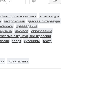
ена:
—
ОК
рафия, фольклористика
архитектура
а
гастрономия
детская литература
комиксы
краеведение
музыка
научпоп
образование
очтовые открытки, посткроссинг
логия
спорт
сувениры
театр
зия
_фантастика