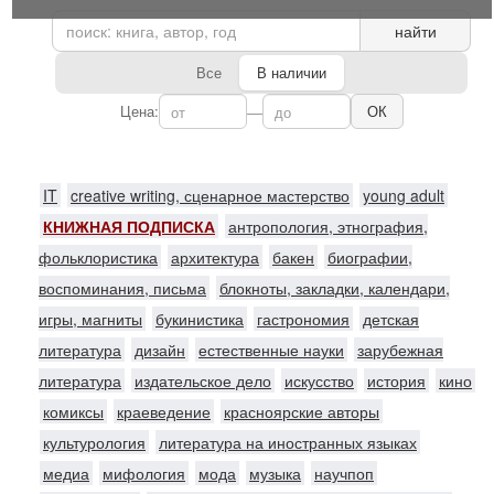
найти
Все
В наличии
Цена:
—
ОК
IT
creative writing, сценарное мастерство
young adult
КНИЖНАЯ ПОДПИСКА
антропология, этнография,
фольклористика
архитектура
бакен
биографии,
воспоминания, письма
блокноты, закладки, календари,
игры, магниты
букинистика
гастрономия
детская
литература
дизайн
естественные науки
зарубежная
литература
издательское дело
искусство
история
кино
комиксы
краеведение
красноярские авторы
культурология
литература на иностранных языках
медиа
мифология
мода
музыка
научпоп