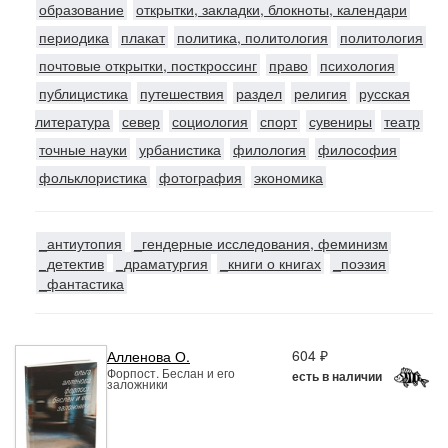
образование
открытки, закладки, блокноты, календари
периодика
плакат
политика, политология
политология
почтовые открытки, посткроссинг
право
психология
публицистика
путешествия
раздел
религия
русская
литература
север
социология
спорт
сувениры
театр
точные науки
урбанистика
филология
философия
фольклористика
фотография
экономика
_антиутопия
_гендерные исследования, феминизм
_детектив
_драматургия
_книги о книгах
_поэзия
_фантастика
604 ₽
Алленова О.
Форпост. Беслан и его
есть в наличии
заложники