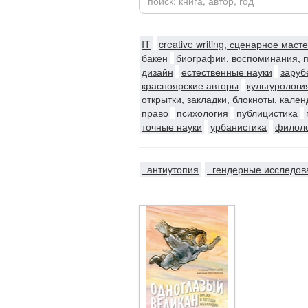
IT
creative writing, сценарное маст
бакен
биографии, воспоминания, 
дизайн
естественные науки
заруб
красноярские авторы
культурологи
открытки, закладки, блокноты, кале
право
психология
публицистика
точные науки
урбанистика
филол
_антиутопия
_гендерные исследов