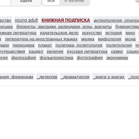
найти
Все
В наличии
Ц
ерство
young adult
КНИЖНАЯ ПОДПИСКА
антропология, этног
письма
блокноты, закладки, календари, игры, магниты
букинистик
ежная литература
издательское дело
искусство
история
кино
я
литература на иностранных языках
медиа
мифология
мода
ндари
периодика
плакат
политика, политология
политология
п
путешествия
раздел
религия
русская литература
север
социо
огия
философия
фольклористика
фотография
экономика
ания, феминизм
_детектив
_драматургия
_книги о книгах
_поэ