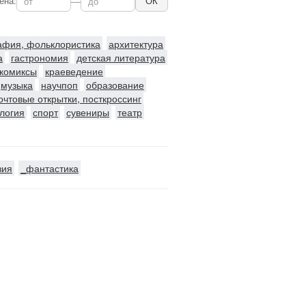
ена:
—
ОК
рафия, фольклористика
архитектура
а
гастрономия
детская литература
комиксы
краеведение
музыка
научпоп
образование
очтовые открытки, посткроссинг
логия
спорт
сувениры
театр
зия
_фантастика