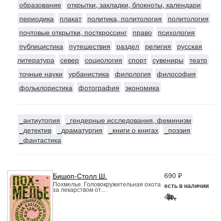
образование
открытки, закладки, блокноты, календари
периодика
плакат
политика, политология
политология
почтовые открытки, посткроссинг
право
психология
публицистика
путешествия
раздел
религия
русская
литература
север
социология
спорт
сувениры
театр
точные науки
урбанистика
филология
философия
фольклористика
фотография
экономика
_антиутопия
_гендерные исследования, феминизм
_детектив
_драматургия
_книги о книгах
_поэзия
_фантастика
690 ₽
Бишоп-Столл Ш.
Похмелье. Головокружительная охота
есть в наличии
за лекарством от…