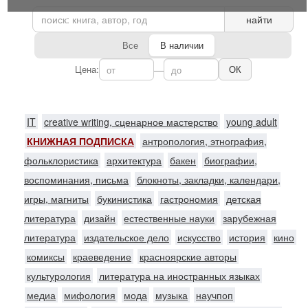
найти
Все
В наличии
Цена:
—
ОК
IT
creative writing, сценарное мастерство
young adult
КНИЖНАЯ ПОДПИСКА
антропология, этнография,
фольклористика
архитектура
бакен
биографии,
воспоминания, письма
блокноты, закладки, календари,
игры, магниты
букинистика
гастрономия
детская
литература
дизайн
естественные науки
зарубежная
литература
издательское дело
искусство
история
кино
комиксы
краеведение
красноярские авторы
культурология
литература на иностранных языках
медиа
мифология
мода
музыка
научпоп