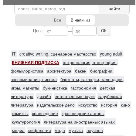
найти
Все
В наличии
Цена:
—
ОК
IT
creative writing, сценарное мастерство
young adult
КНИЖНАЯ ПОДПИСКА
антропология, этнография,
фольклористика
архитектура
бакен
биографии,
воспоминания, письма
блокноты, закладки, календари,
игры, магниты
букинистика
гастрономия
детская
литература
дизайн
естественные науки
зарубежная
литература
издательское дело
искусство
история
кино
комиксы
краеведение
красноярские авторы
культурология
литература на иностранных языках
медиа
мифология
мода
музыка
научпоп