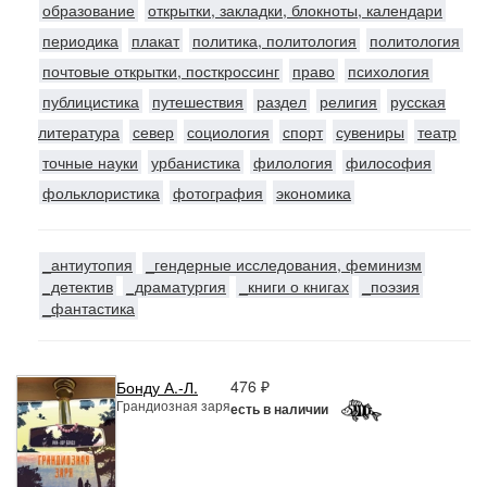
образование
открытки, закладки, блокноты, календари
периодика
плакат
политика, политология
политология
почтовые открытки, посткроссинг
право
психология
публицистика
путешествия
раздел
религия
русская
литература
север
социология
спорт
сувениры
театр
точные науки
урбанистика
филология
философия
фольклористика
фотография
экономика
_антиутопия
_гендерные исследования, феминизм
_детектив
_драматургия
_книги о книгах
_поэзия
_фантастика
476 ₽
Бонду А.-Л.
Грандиозная заря
есть в наличии