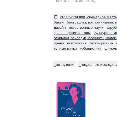
IT
creative writing, сценарное маст
бакен
биографии, воспоминания, 
дизайн
естественные науки
заруб
красноярские авторы
культурологи
открытки, закладки, блокноты, кале
право
психология
публицистика
точные науки
урбанистика
филол
_антиутопия
_гендерные исследов