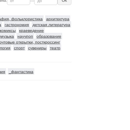
ена:
—
ОК
рафия, фольклористика
архитектура
а
гастрономия
детская литература
комиксы
краеведение
музыка
научпоп
образование
очтовые открытки, посткроссинг
логия
спорт
сувениры
театр
зия
_фантастика