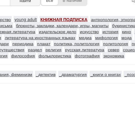
найти
Все
В наличии
Ц
ерство
young adult
КНИЖНАЯ ПОДПИСКА
антропология, этног
письма
блокноты, закладки, календари, игры, магниты
букинистик
ежная литература
издательское дело
искусство
история
кино
я
литература на иностранных языках
медиа
мифология
мода
ндари
периодика
плакат
политика, политология
политология
п
путешествия
раздел
религия
русская литература
север
социо
огия
философия
фольклористика
фотография
экономика
ания, феминизм
_детектив
_драматургия
_книги о книгах
_поэ