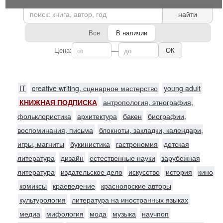
найти
Все
В наличии
Цена:
—
ОК
IT
creative writing, сценарное мастерство
young adult
КНИЖНАЯ ПОДПИСКА
антропология, этнография,
фольклористика
архитектура
бакен
биографии,
воспоминания, письма
блокноты, закладки, календари,
игры, магниты
букинистика
гастрономия
детская
литература
дизайн
естественные науки
зарубежная
литература
издательское дело
искусство
история
кино
комиксы
краеведение
красноярские авторы
культурология
литература на иностранных языках
медиа
мифология
мода
музыка
научпоп