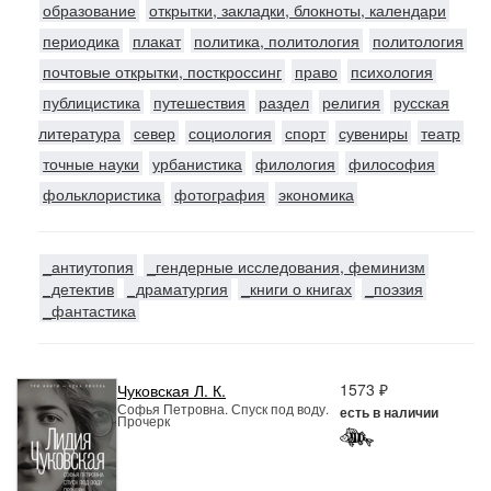
образование
открытки, закладки, блокноты, календари
периодика
плакат
политика, политология
политология
почтовые открытки, посткроссинг
право
психология
публицистика
путешествия
раздел
религия
русская
литература
север
социология
спорт
сувениры
театр
точные науки
урбанистика
филология
философия
фольклористика
фотография
экономика
_антиутопия
_гендерные исследования, феминизм
_детектив
_драматургия
_книги о книгах
_поэзия
_фантастика
1573 ₽
Чуковская Л. К.
Софья Петровна. Спуск под воду.
есть в наличии
Прочерк