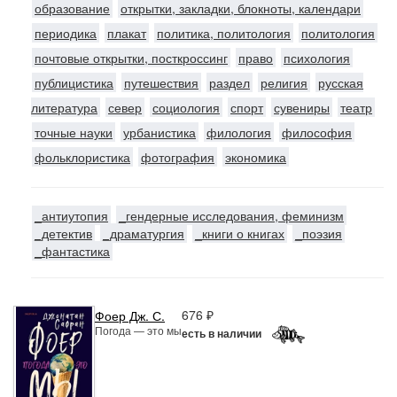
образование
открытки, закладки, блокноты, календари
периодика
плакат
политика, политология
политология
почтовые открытки, посткроссинг
право
психология
публицистика
путешествия
раздел
религия
русская
литература
север
социология
спорт
сувениры
театр
точные науки
урбанистика
филология
философия
фольклористика
фотография
экономика
_антиутопия
_гендерные исследования, феминизм
_детектив
_драматургия
_книги о книгах
_поэзия
_фантастика
676 ₽
Фоер Дж. С.
Погода — это мы
есть в наличии