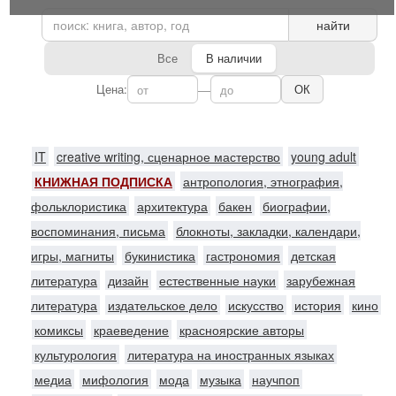
найти
Все
В наличии
Цена:
—
ОК
IT
creative writing, сценарное мастерство
young adult
КНИЖНАЯ ПОДПИСКА
антропология, этнография,
фольклористика
архитектура
бакен
биографии,
воспоминания, письма
блокноты, закладки, календари,
игры, магниты
букинистика
гастрономия
детская
литература
дизайн
естественные науки
зарубежная
литература
издательское дело
искусство
история
кино
комиксы
краеведение
красноярские авторы
культурология
литература на иностранных языках
медиа
мифология
мода
музыка
научпоп