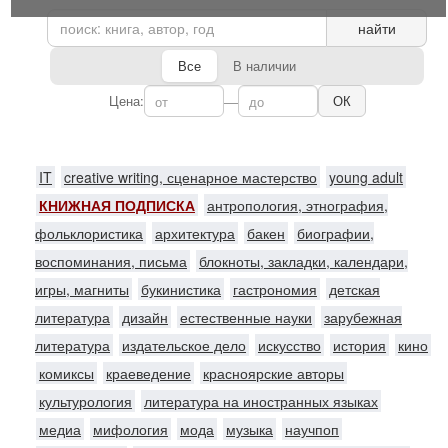
найти
Все
В наличии
Цена:
—
ОК
IT
creative writing, сценарное мастерство
young adult
КНИЖНАЯ ПОДПИСКА
антропология, этнография,
фольклористика
архитектура
бакен
биографии,
воспоминания, письма
блокноты, закладки, календари,
игры, магниты
букинистика
гастрономия
детская
литература
дизайн
естественные науки
зарубежная
литература
издательское дело
искусство
история
кино
комиксы
краеведение
красноярские авторы
культурология
литература на иностранных языках
медиа
мифология
мода
музыка
научпоп