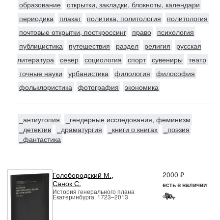
образование
открытки, закладки, блокноты, календари
периодика
плакат
политика, политология
политология
почтовые открытки, посткроссинг
право
психология
публицистика
путешествия
раздел
религия
русская
литература
север
социология
спорт
сувениры
театр
точные науки
урбанистика
филология
философия
фольклористика
фотография
экономика
_антиутопия
_гендерные исследования, феминизм
_детектив
_драматургия
_книги о книгах
_поэзия
_фантастика
2000 ₽
Голобородский М.
,
Санок С.
есть в наличии
История генерального плана
Екатеринбурга. 1723–2013