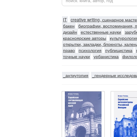
IT
creative writing, сценарное маст
бакен
биографии, воспоминания, 
дизайн
естественные науки
заруб
красноярские авторы
культурологи
открытки, закладки, блокноты, кале
право
психология
публицистика
точные науки
урбанистика
филол
_антиутопия
_гендерные исследов