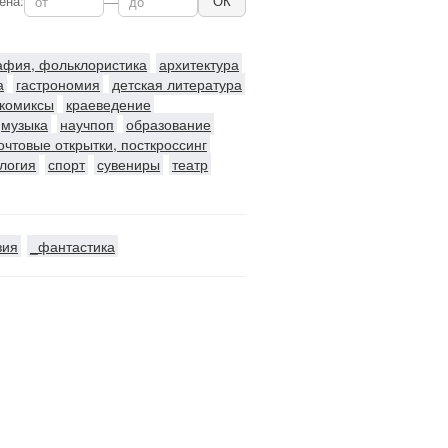
ена:
—
ОК
рафия, фольклористика
архитектура
а
гастрономия
детская литература
комиксы
краеведение
музыка
научпоп
образование
очтовые открытки, посткроссинг
логия
спорт
сувениры
театр
зия
_фантастика