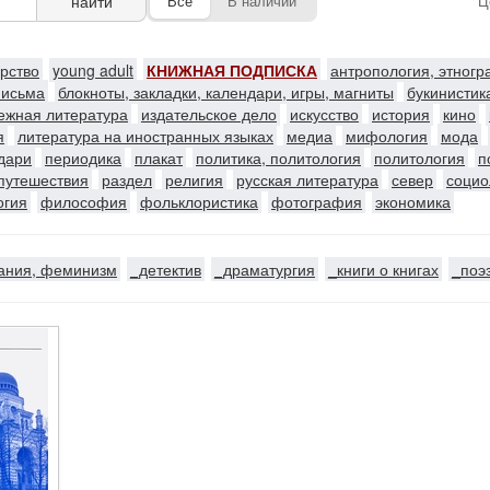
найти
Все
В наличии
Ц
ерство
young adult
КНИЖНАЯ ПОДПИСКА
антропология, этног
письма
блокноты, закладки, календари, игры, магниты
букинистик
ежная литература
издательское дело
искусство
история
кино
я
литература на иностранных языках
медиа
мифология
мода
ндари
периодика
плакат
политика, политология
политология
п
путешествия
раздел
религия
русская литература
север
социо
огия
философия
фольклористика
фотография
экономика
ания, феминизм
_детектив
_драматургия
_книги о книгах
_поэ