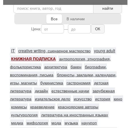
найти
Все
В наличии
Цена:
—
ОК
IT
creative writing, сценарное мастерство
young adult
КНИЖНАЯ ПОДПИСКА
антропология, этнография,
фольклористика
архитектура
бакен
биографии,
воспоминания, письма
блокноты, закладки, календари,
игры, магниты
букинистика
гастрономия
детская
литература
дизайн
естественные науки
зарубежная
литература
издательское дело
искусство
история
кино
комиксы
краеведение
красноярские авторы
культурология
литература на иностранных языках
медиа
мифология
мода
музыка
научпоп