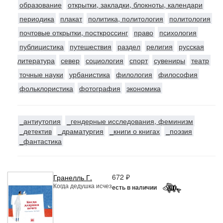
образование
открытки, закладки, блокноты, календари
периодика
плакат
политика, политология
политология
почтовые открытки, посткроссинг
право
психология
публицистика
путешествия
раздел
религия
русская
литература
север
социология
спорт
сувениры
театр
точные науки
урбанистика
филология
философия
фольклористика
фотография
экономика
_антиутопия
_гендерные исследования, феминизм
_детектив
_драматургия
_книги о книгах
_поэзия
_фантастика
672 ₽
Гранелль Г.
Когда дедушка исчез
есть в наличии