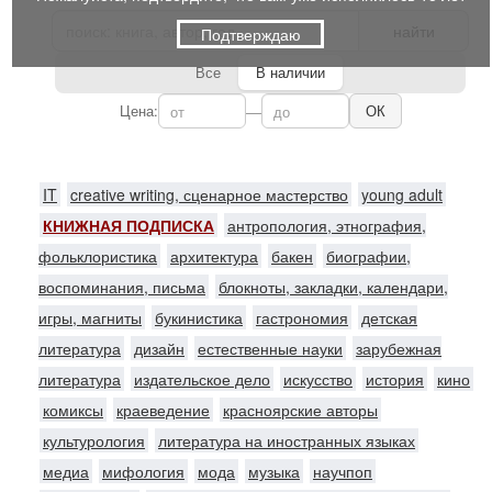
найти
Подтверждаю
Все
В наличии
Цена:
—
ОК
IT
creative writing, сценарное мастерство
young adult
КНИЖНАЯ ПОДПИСКА
антропология, этнография,
фольклористика
архитектура
бакен
биографии,
воспоминания, письма
блокноты, закладки, календари,
игры, магниты
букинистика
гастрономия
детская
литература
дизайн
естественные науки
зарубежная
литература
издательское дело
искусство
история
кино
комиксы
краеведение
красноярские авторы
культурология
литература на иностранных языках
медиа
мифология
мода
музыка
научпоп