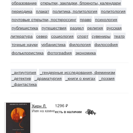
образование
открытки, закладки, блокноты, календари
периодика
плакат
политика, политология
политология
почтовые открытки, посткроссинг
право
психология
публицистика
путешествия
раздел
религия
русская
литература
север
социология
спорт
сувениры
театр
точные науки
урбанистика
филология
философия
фольклористика
фотография
экономика
_антиутопия
_гендерные исследования, феминизм
_детектив
_драматургия
_книги о книгах
_поэзия
_фантастика
1296 ₽
Хирн Л.
Имя на камне
есть в наличии