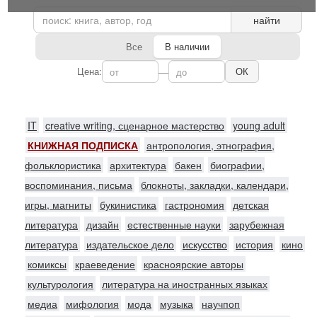
найти
Все
В наличии
Цена:
—
ОК
IT
creative writing, сценарное мастерство
young adult
КНИЖНАЯ ПОДПИСКА
антропология, этнография,
фольклористика
архитектура
бакен
биографии,
воспоминания, письма
блокноты, закладки, календари,
игры, магниты
букинистика
гастрономия
детская
литература
дизайн
естественные науки
зарубежная
литература
издательское дело
искусство
история
кино
комиксы
краеведение
красноярские авторы
культурология
литература на иностранных языках
медиа
мифология
мода
музыка
научпоп