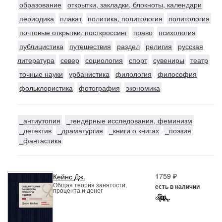
образование
открытки, закладки, блокноты, календари
периодика
плакат
политика, политология
политология
почтовые открытки, посткроссинг
право
психология
публицистика
путешествия
раздел
религия
русская
литература
север
социология
спорт
сувениры
театр
точные науки
урбанистика
филология
философия
фольклористика
фотография
экономика
_антиутопия
_гендерные исследования, феминизм
_детектив
_драматургия
_книги о книгах
_поэзия
_фантастика
1759 ₽
Кейнс Дж.
Общая теория занятости,
есть в наличии
процента и денег