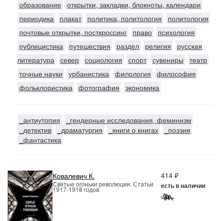
образование
открытки, закладки, блокноты, календари
периодика
плакат
политика, политология
политология
почтовые открытки, посткроссинг
право
психология
публицистика
путешествия
раздел
религия
русская
литература
север
социология
спорт
сувениры
театр
точные науки
урбанистика
филология
философия
фольклористика
фотография
экономика
_антиутопия
_гендерные исследования, феминизм
_детектив
_драматургия
_книги о книгах
_поэзия
_фантастика
414 ₽
Ковалевич К.
Святые огоньки революции. Статьи
есть в наличии
1917-1918 годов