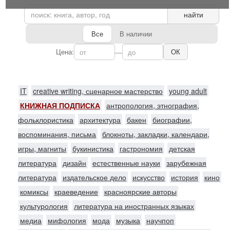
найти
Все
В наличии
Цена:
—
ОК
IT
creative writing, сценарное мастерство
young adult
КНИЖНАЯ ПОДПИСКА
антропология, этнография,
фольклористика
архитектура
бакен
биографии,
воспоминания, письма
блокноты, закладки, календари,
игры, магниты
букинистика
гастрономия
детская
литература
дизайн
естественные науки
зарубежная
литература
издательское дело
искусство
история
кино
комиксы
краеведение
красноярские авторы
культурология
литература на иностранных языках
медиа
мифология
мода
музыка
научпоп