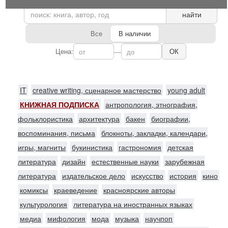
найти
Все
В наличии
Цена:
—
ОК
IT
creative writing, сценарное мастерство
young adult
КНИЖНАЯ ПОДПИСКА
антропология, этнография,
фольклористика
архитектура
бакен
биографии,
воспоминания, письма
блокноты, закладки, календари,
игры, магниты
букинистика
гастрономия
детская
литература
дизайн
естественные науки
зарубежная
литература
издательское дело
искусство
история
кино
комиксы
краеведение
красноярские авторы
культурология
литература на иностранных языках
медиа
мифология
мода
музыка
научпоп