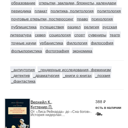
образование
открытки, закладки, блокноты, календари
периодика
плакат
политика, политология
политология
почтовые открытки, посткроссинг
право
психология
публицистика
путешествия
раздел
религия
русская
литература
север
социология
спорт
сувениры
театр
точные науки
урбанистика
филология
философия
фольклористика
фотография
экономика
_антиутопия
_гендерные исследования, феминизм
_детектив
_драматургия
_книги о книгах
_поэзия
_фантастика
388 ₽
Верхейл К.
,
Куттенир П.
есть в наличии
От «Лиса Рейнарда» до «Сна богов».
История нидерлан…