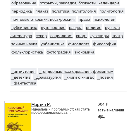
образование
открытки, закладки, блокноты, календари
периодика
плакат
политика, политология
политология
почтовые открытки, посткроссинг
право
психология
публицистика
путешествия
раздел
религия
русская
литература
север
социология
спорт
сувениры
театр
точные науки
урбанистика
филология
философия
фольклористика
фотография
экономика
_антиутопия
_гендерные исследования, феминизм
_детектив
_драматургия
_книги о книгах
_поэзия
_фантастика
684 ₽
Мартин Р.
Идеальный программист: как стать
есть в наличии
профессионалом раз…