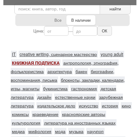
найти
Все
В наличии
Цена:
—
ОК
IT
creative writing, сценарное мастерство
young adult
КНИЖНАЯ ПОДПИСКА
антропология, этнография,
фольклористика
архитектура
бакен
биографии,
воспоминания, письма
блокноты, закладки, календари,
игры, магниты
букинистика
гастрономия
детская
литература
дизайн
естественные науки
зарубежная
литература
издательское дело
искусство
история
кино
комиксы
краеведение
красноярские авторы
культурология
литература на иностранных языках
медиа
мифология
мода
музыка
научпоп