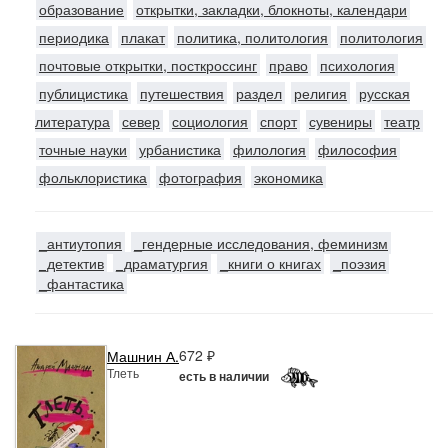
образование
открытки, закладки, блокноты, календари
периодика
плакат
политика, политология
политология
почтовые открытки, посткроссинг
право
психология
публицистика
путешествия
раздел
религия
русская
литература
север
социология
спорт
сувениры
театр
точные науки
урбанистика
филология
философия
фольклористика
фотография
экономика
_антиутопия
_гендерные исследования, феминизм
_детектив
_драматургия
_книги о книгах
_поэзия
_фантастика
672 ₽
Машнин А.
Тлеть
есть в наличии