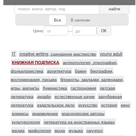
найти
Все
В наличии
Цена:
—
ОК
IT
creative writing, сценарное мастерство
young adult
КНИЖНАЯ ПОДПИСКА
антропология, этнография,
фольклористика
архитектура
бакен
биографии,
воспоминания, письма
блокноты, закладки, календари,
игры, магниты
букинистика
гастрономия
детская
литература
дизайн
естественные науки
зарубежная
литература
издательское дело
искусство
история
кино
комиксы
краеведение
красноярские авторы
культурология
литература на иностранных языках
медиа
мифология
мода
музыка
научпоп