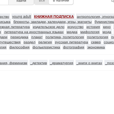
найти
Все
В наличии
Ц
ерство
young adult
КНИЖНАЯ ПОДПИСКА
антропология, этног
письма
блокноты, закладки, календари, игры, магниты
букинистик
ежная литература
издательское дело
искусство
история
кино
я
литература на иностранных языках
медиа
мифология
мода
ндари
периодика
плакат
политика, политология
политология
п
путешествия
раздел
религия
русская литература
север
социо
огия
философия
фольклористика
фотография
экономика
ания, феминизм
_детектив
_драматургия
_книги о книгах
_поэ