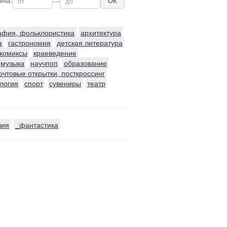
ена:
—
ОК
рафия, фольклористика
архитектура
а
гастрономия
детская литература
комиксы
краеведение
музыка
научпоп
образование
очтовые открытки, посткроссинг
логия
спорт
сувениры
театр
зия
_фантастика