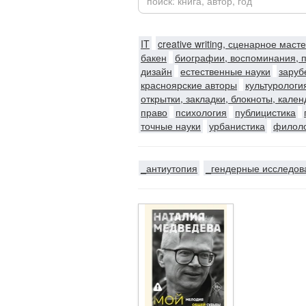
IT
creative writing, сценарное маст
бакен
биографии, воспоминания, 
дизайн
естественные науки
заруб
красноярские авторы
культурологи
открытки, закладки, блокноты, кале
право
психология
публицистика
точные науки
урбанистика
филол
_антиутопия
_гендерные исследов