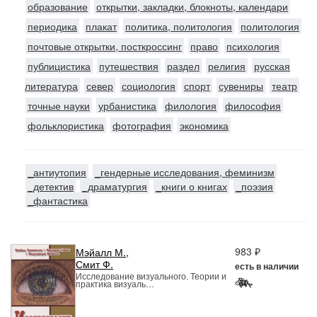
образование
открытки, закладки, блокноты, календари
периодика
плакат
политика, политология
политология
почтовые открытки, посткроссинг
право
психология
публицистика
путешествия
раздел
религия
русская
литература
север
социология
спорт
сувениры
театр
точные науки
урбанистика
филология
философия
фольклористика
фотография
экономика
_антиутопия
_гендерные исследования, феминизм
_детектив
_драматургия
_книги о книгах
_поэзия
_фантастика
983 ₽
Мэйалл М.
,
Смит Ф.
есть в наличии
Исследование визуального. Теории и
практика визуаль…