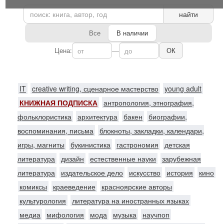
найти
Все
В наличии
Цена:
—
ОК
IT
creative writing, сценарное мастерство
young adult
КНИЖНАЯ ПОДПИСКА
антропология, этнография,
фольклористика
архитектура
бакен
биографии,
воспоминания, письма
блокноты, закладки, календари,
игры, магниты
букинистика
гастрономия
детская
литература
дизайн
естественные науки
зарубежная
литература
издательское дело
искусство
история
кино
комиксы
краеведение
красноярские авторы
культурология
литература на иностранных языках
медиа
мифология
мода
музыка
научпоп