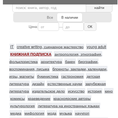
найти
Все
В наличии
Цена:
—
ОК
IT
creative writing, сценарное мастерство
young adult
КНИЖНАЯ ПОДПИСКА
антропология, этнография,
фольклористика
архитектура
бакен
биографии,
воспоминания, письма
блокноты, закладки, календари,
игры, магниты
букинистика
гастрономия
детская
литература
дизайн
естественные науки
зарубежная
литература
издательское дело
искусство
история
кино
комиксы
краеведение
красноярские авторы
культурология
литература на иностранных языках
медиа
мифология
мода
музыка
научпоп