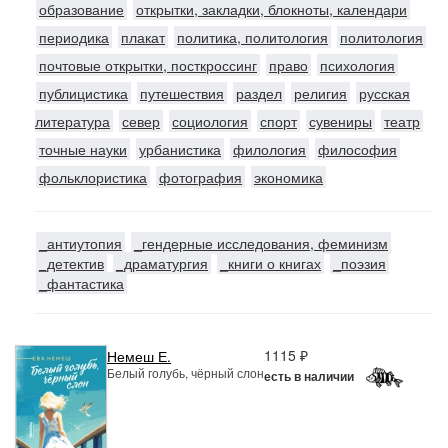
образование
открытки, закладки, блокноты, календари
периодика
плакат
политика, политология
политология
почтовые открытки, посткроссинг
право
психология
публицистика
путешествия
раздел
религия
русская
литература
север
социология
спорт
сувениры
театр
точные науки
урбанистика
филология
философия
фольклористика
фотография
экономика
_антиутопия
_гендерные исследования, феминизм
_детектив
_драматургия
_книги о книгах
_поэзия
_фантастика
1115 ₽
Немеш Е.
Белый голубь, чёрный слон
есть в наличии