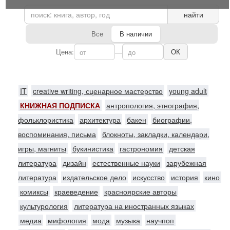
найти
Все
В наличии
Цена:
—
ОК
IT
creative writing, сценарное мастерство
young adult
КНИЖНАЯ ПОДПИСКА
антропология, этнография,
фольклористика
архитектура
бакен
биографии,
воспоминания, письма
блокноты, закладки, календари,
игры, магниты
букинистика
гастрономия
детская
литература
дизайн
естественные науки
зарубежная
литература
издательское дело
искусство
история
кино
комиксы
краеведение
красноярские авторы
культурология
литература на иностранных языках
медиа
мифология
мода
музыка
научпоп