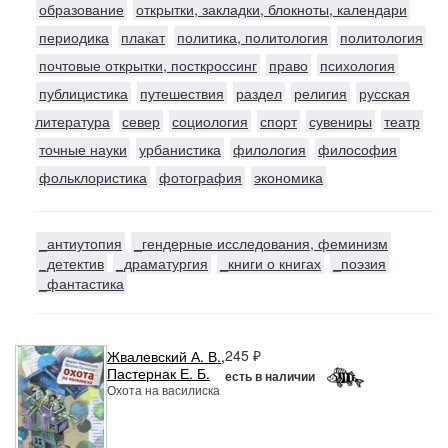
образование
открытки, закладки, блокноты, календари
периодика
плакат
политика, политология
политология
почтовые открытки, посткроссинг
право
психология
публицистика
путешествия
раздел
религия
русская
литература
север
социология
спорт
сувениры
театр
точные науки
урбанистика
филология
философия
фольклористика
фотография
экономика
_антиутопия
_гендерные исследования, феминизм
_детектив
_драматургия
_книги о книгах
_поэзия
_фантастика
245 ₽
Жвалевский А. В.
,
Пастернак Е. Б.
есть в наличии
Охота на василиска