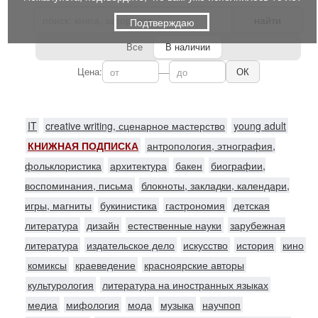
найти
Подтверждаю
Все
В наличии
Цена:
—
ОК
IT
creative writing, сценарное мастерство
young adult
КНИЖНАЯ ПОДПИСКА
антропология, этнография,
фольклористика
архитектура
бакен
биографии,
воспоминания, письма
блокноты, закладки, календари,
игры, магниты
букинистика
гастрономия
детская
литература
дизайн
естественные науки
зарубежная
литература
издательское дело
искусство
история
кино
комиксы
краеведение
красноярские авторы
культурология
литература на иностранных языках
медиа
мифология
мода
музыка
научпоп