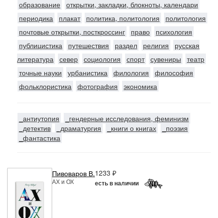
образование
открытки, закладки, блокноты, календари
периодика
плакат
политика, политология
политология
почтовые открытки, посткроссинг
право
психология
публицистика
путешествия
раздел
религия
русская
литература
север
социология
спорт
сувениры
театр
точные науки
урбанистика
филология
философия
фольклористика
фотография
экономика
_антиутопия
_гендерные исследования, феминизм
_детектив
_драматургия
_книги о книгах
_поэзия
_фантастика
1233 ₽
Пивоваров В.
АХ и ОХ
есть в наличии