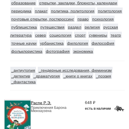
образование
открытки, закладки, блокноты, календари
периодика
плакат
политика, политология
политология
почтовые открытки, посткроссинг
право
психология
публицистика
путешествия
раздел
религия
русская
литература
север
социология
спорт
сувениры
театр
точные науки
урбанистика
филология
философия
фольклористика
фотография
экономика
_антиутопия
_гендерные исследования, феминизм
_детектив
_драматургия
_книги о книгах
_поэзия
_фантастика
648 ₽
Распе Р.Э.
Приключения Барона
есть в наличии
Мюнхаузена