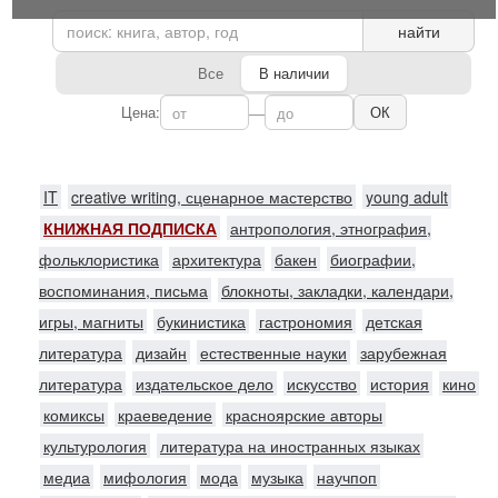
найти
Все
В наличии
Цена:
—
ОК
IT
creative writing, сценарное мастерство
young adult
КНИЖНАЯ ПОДПИСКА
антропология, этнография,
фольклористика
архитектура
бакен
биографии,
воспоминания, письма
блокноты, закладки, календари,
игры, магниты
букинистика
гастрономия
детская
литература
дизайн
естественные науки
зарубежная
литература
издательское дело
искусство
история
кино
комиксы
краеведение
красноярские авторы
культурология
литература на иностранных языках
медиа
мифология
мода
музыка
научпоп