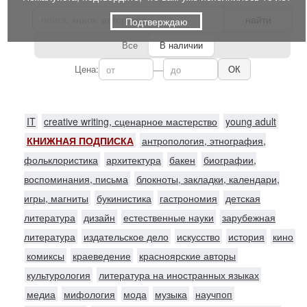
найти
Подтверждаю
Все
В наличии
Цена:
—
ОК
IT
creative writing, сценарное мастерство
young adult
КНИЖНАЯ ПОДПИСКА
антропология, этнография,
фольклористика
архитектура
бакен
биографии,
воспоминания, письма
блокноты, закладки, календари,
игры, магниты
букинистика
гастрономия
детская
литература
дизайн
естественные науки
зарубежная
литература
издательское дело
искусство
история
кино
комиксы
краеведение
красноярские авторы
культурология
литература на иностранных языках
медиа
мифология
мода
музыка
научпоп