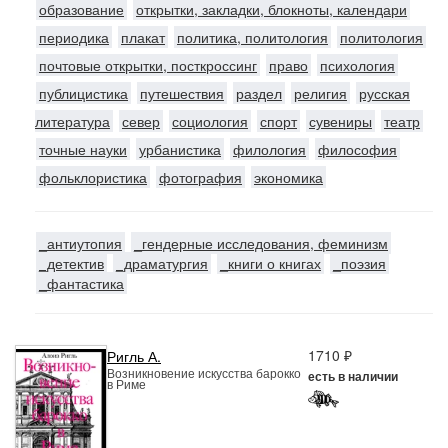
образование
открытки, закладки, блокноты, календари
периодика
плакат
политика, политология
политология
почтовые открытки, посткроссинг
право
психология
публицистика
путешествия
раздел
религия
русская
литература
север
социология
спорт
сувениры
театр
точные науки
урбанистика
филология
философия
фольклористика
фотография
экономика
_антиутопия
_гендерные исследования, феминизм
_детектив
_драматургия
_книги о книгах
_поэзия
_фантастика
1710 ₽
Ригль А.
Возникновение искусства барокко
есть в наличии
в Риме