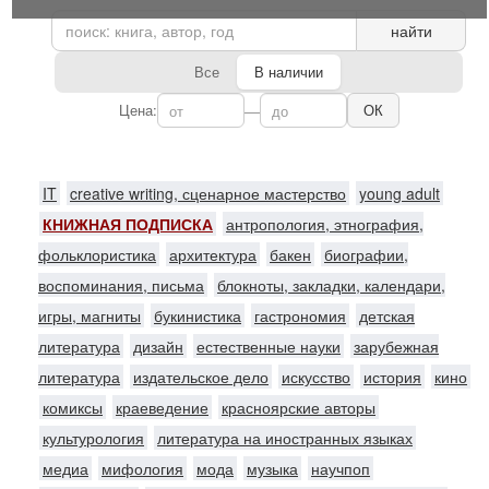
найти
Все
В наличии
Цена:
—
ОК
IT
creative writing, сценарное мастерство
young adult
КНИЖНАЯ ПОДПИСКА
антропология, этнография,
фольклористика
архитектура
бакен
биографии,
воспоминания, письма
блокноты, закладки, календари,
игры, магниты
букинистика
гастрономия
детская
литература
дизайн
естественные науки
зарубежная
литература
издательское дело
искусство
история
кино
комиксы
краеведение
красноярские авторы
культурология
литература на иностранных языках
медиа
мифология
мода
музыка
научпоп