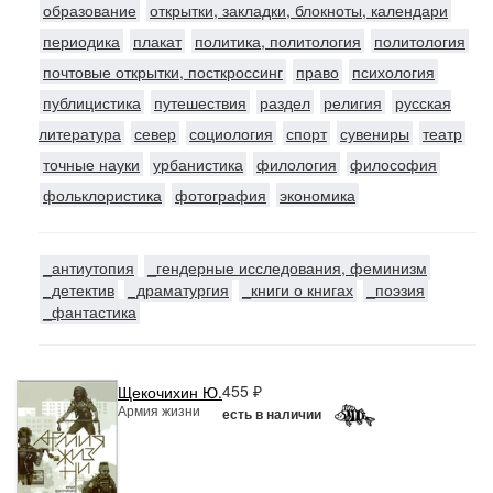
образование
открытки, закладки, блокноты, календари
периодика
плакат
политика, политология
политология
почтовые открытки, посткроссинг
право
психология
публицистика
путешествия
раздел
религия
русская
литература
север
социология
спорт
сувениры
театр
точные науки
урбанистика
филология
философия
фольклористика
фотография
экономика
_антиутопия
_гендерные исследования, феминизм
_детектив
_драматургия
_книги о книгах
_поэзия
_фантастика
455 ₽
Щекочихин Ю.
Армия жизни
есть в наличии