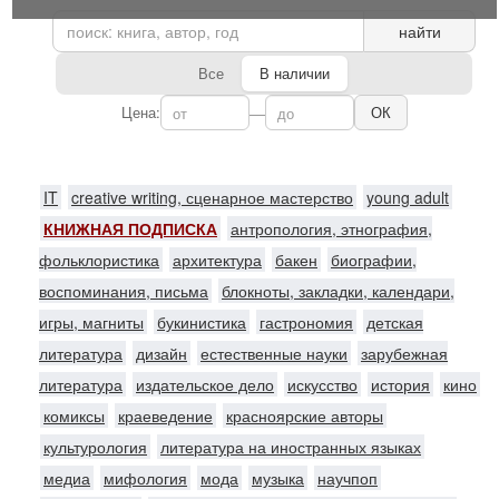
найти
Все
В наличии
Цена:
—
ОК
IT
creative writing, сценарное мастерство
young adult
КНИЖНАЯ ПОДПИСКА
антропология, этнография,
фольклористика
архитектура
бакен
биографии,
воспоминания, письма
блокноты, закладки, календари,
игры, магниты
букинистика
гастрономия
детская
литература
дизайн
естественные науки
зарубежная
литература
издательское дело
искусство
история
кино
комиксы
краеведение
красноярские авторы
культурология
литература на иностранных языках
медиа
мифология
мода
музыка
научпоп