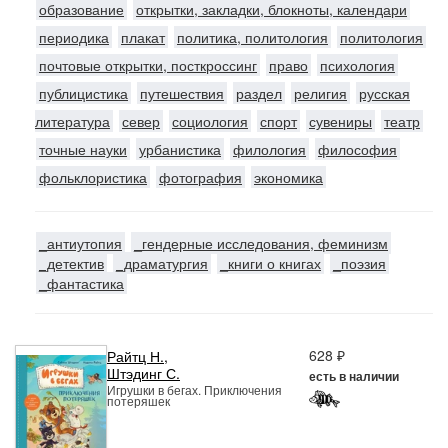
образование
открытки, закладки, блокноты, календари
периодика
плакат
политика, политология
политология
почтовые открытки, посткроссинг
право
психология
публицистика
путешествия
раздел
религия
русская
литература
север
социология
спорт
сувениры
театр
точные науки
урбанистика
филология
философия
фольклористика
фотография
экономика
_антиутопия
_гендерные исследования, феминизм
_детектив
_драматургия
_книги о книгах
_поэзия
_фантастика
628 ₽
Райтц Н.
,
Штэдинг С.
есть в наличии
Игрушки в бегах. Приключения
потеряшек